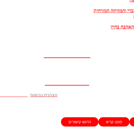
להזמנת מופע
052-2-457457
En Francais
052-3339795
***************
הצהרת נגישות
פונט קריא
הדגש קישורים