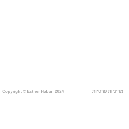
***
מדיניות פרטיות
Copyright © Esther Habari 2024
******************